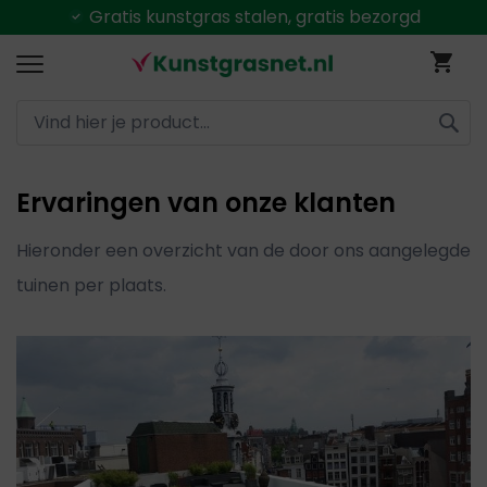
Snelle
levering
Ga
Wi
naar
de
inhoud
ZOEK
Ervaringen van onze klanten
Hieronder een overzicht van de door ons aangelegde
tuinen per plaats.