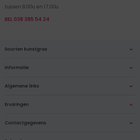
tussen 9.00u en 17.00u
BEL 038 385 54 24
Soorten kunstgras
Alle soorten
Informatie
In de tuin
Advies op maat
Algemene links
Op het balkon
Leginstructies
Over ons
Op het (dak)terras
Ervaringen
Aanlegservice
Veelgestelde vragen
Goedkoop kunstgras
Kunstgras in Amsterdam
Koopgids
Contactgegevens
Blog
Gekleurd kunstgras
Kunstgras in Rotterdam
Prijzen
Sisalstraat 75