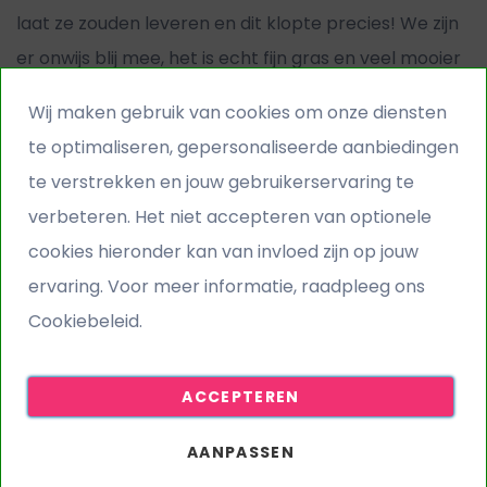
laat ze zouden leveren en dit klopte precies! We zijn
er onwijs blij mee, het is echt fijn gras en veel mooier
dan we verwacht hadden."
Wij maken gebruik van cookies om onze diensten
Of bekijk alle soorten
kunstgras voor in de tuin
.
te optimaliseren, gepersonaliseerde aanbiedingen
te verstrekken en jouw gebruikerservaring te
Heb je ook interesse in kunstgras?
Vraag hier je
verbeteren. Het niet accepteren van optionele
gratis stalen aan!
cookies hieronder kan van invloed zijn op jouw
Lees hieronder alle ervaringen van onze klanten
ervaring. Voor meer informatie, raadpleeg ons
Cookiebeleid.
ACCEPTEREN
AANPASSEN