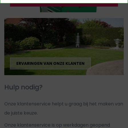
GRATIS STALEN AANVRAGEN
ERVARINGEN VAN ONZE KLANTEN
Hulp nodig?
Onze klantenservice helpt u graag bij het maken van
de juiste keuze.
Onze klantenservice is op werkdagen geopend