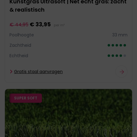
Kunstgras Ultrasoft | Net echt gras: zacht
& realistisch
€ 33,95
€ 44,95
per m²
Poolhoogte
33 mm
Zachtheid
Echtheid
Gratis staal aanvragen
SUPER SOFT