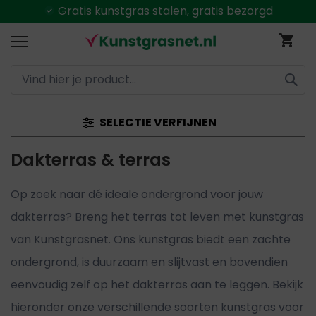
Alles uit
voorraad
leverbaar
Ga
Wi
naar
de
inhoud
ZOEK
SELECTIE VERFIJNEN
Dakterras & terras
Op zoek naar dé ideale ondergrond voor jouw
dakterras? Breng het terras tot leven met kunstgras
van Kunstgrasnet. Ons kunstgras biedt een zachte
ondergrond, is duurzaam en slijtvast en bovendien
eenvoudig zelf op het dakterras aan te leggen. Bekijk
hieronder onze verschillende soorten kunstgras voor