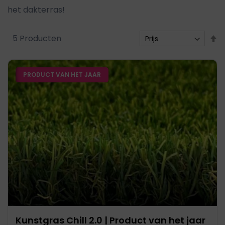
het dakterras!
V
5
Producten
h
n
PRODUCT VAN HET JAAR
l
s
Kunstgras Chill 2.0 | Product van het jaar