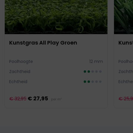
Kunstgras All Play Groen
Kuns
Poolhoogte
12 mm
Poolho
Zachtheid
Zachth
Echtheid
Echthe
€ 27,95
€ 32,95
€ 25,
per m²