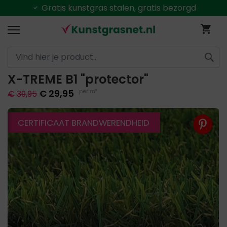
Gratis
kunstgras stalen, gratis bezorgd
Ga
Wi
naar
de
inhoud
X-TREME B1 "protector"
ZOEK
€ 29,95
per m²
€ 39,95
Ga
CERTIFICAAT BRANDWERENDHEID
naar
het
einde
van
de
afbeeldingen-