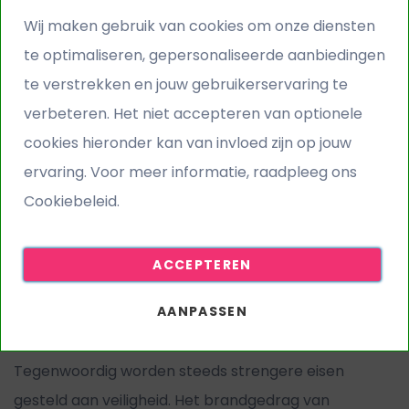
Speeltoestellen, Sport en
Wij maken gebruik van cookies om onze diensten
spel, Trapveld
te optimaliseren, gepersonaliseerde aanbiedingen
te verstrekken en jouw gebruikerservaring te
Aantal steken per
16.800
m2(+/-10%)
verbeteren. Het niet accepteren van optionele
cookies hieronder kan van invloed zijn op jouw
Waterdoorlaatbaarheid
min. 60 Liter p/m2/minuut
ervaring. Voor meer informatie, raadpleeg ons
Afmeting
2 mtr breed, 4 mtr breed
Cookiebeleid.
Instrooizand
Optioneel (7kg p/m2)
Levertijd
1-5 werkdagen
ACCEPTEREN
AANPASSEN
Kunstgras X-treme B1
Tegenwoordig worden steeds strengere eisen
gesteld aan veiligheid. Het brandgedrag van