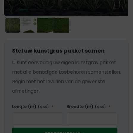
gallerij
Ga
Stel uw kunstgras pakket samen
naar
U kunt eenvoudig uw eigen kunstgras pakket
het
met alle benodigde toebehoren samenstellen.
begin
Begin met het invullen van de gewenste
van
afmetingen.
de
afbeeldingen-
Lengte (m)
(x.xx)
Breedte (m)
(x.xx)
gallerij