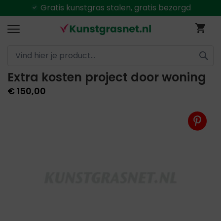
Gratis
kunstgras stalen, gratis bezorgd
Ga
Wi
naar
de
inhoud
Extra kosten project door woning
ZOEK
€ 150,00
Ga
naar
het
einde
van
de
afbeeldingen-