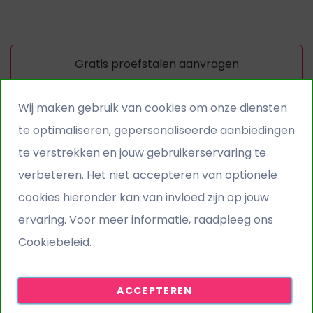
Gratis proefstalen aanvragen
Wij maken gebruik van cookies om onze diensten
Gratis verzending
te optimaliseren, gepersonaliseerde aanbiedingen
Kunstgras gratis bezorgd
te verstrekken en jouw gebruikerservaring te
verbeteren. Het niet accepteren van optionele
Snelle levering
cookies hieronder kan van invloed zijn op jouw
Levering op werkdagen
ervaring. Voor meer informatie, raadpleeg ons
Cookiebeleid.
Gratis stalen service
Vraag vooraf XXL stalen aan
ACCEPTEREN