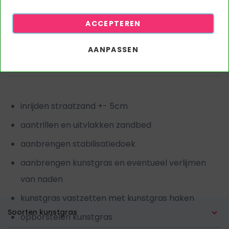
Uit voorraad leverbaar
Altijd bij ons op voorraad
ACCEPTEREN
AANPASSEN
Gewicht (Kg per m2
100.000000
+/-10%)
inrijden straatzand +- 5cm
aantrillen en uitvlakken zandbed
aanbrengen stabilisatiedoek
aanbrengen kunstgras en eventueel verlijmen
van naden
kunstgras vastzetten met kunstgras haken
Soorten kunstgras
opborstelen kunstgras