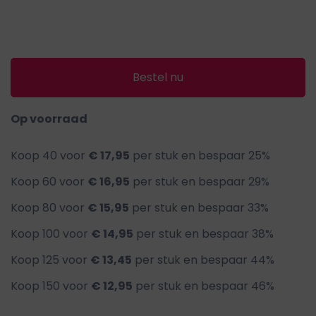
gallerij
Bestel nu
Ga
naar
Op voorraad
het
begin
Koop 40 voor
€ 17,95
per stuk en
bespaar
25
%
van
Koop 60 voor
€ 16,95
per stuk en
bespaar
29
%
de
Koop 80 voor
€ 15,95
per stuk en
bespaar
33
%
afbeeldingen-
gallerij
Koop 100 voor
€ 14,95
per stuk en
bespaar
38
%
Koop 125 voor
€ 13,45
per stuk en
bespaar
44
%
Koop 150 voor
€ 12,95
per stuk en
bespaar
46
%