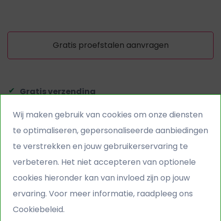
Gratis proefstalen aanvragen
Gratis verzending
Kunstgras gratis bezorgd
Wij maken gebruik van cookies om onze diensten
te optimaliseren, gepersonaliseerde aanbiedingen
Snelle levering
te verstrekken en jouw gebruikerservaring te
Levering op werkdagen
verbeteren. Het niet accepteren van optionele
cookies hieronder kan van invloed zijn op jouw
Gratis stalen service
ervaring. Voor meer informatie, raadpleeg ons
Vraag vooraf XXL stalen aan
Cookiebeleid.