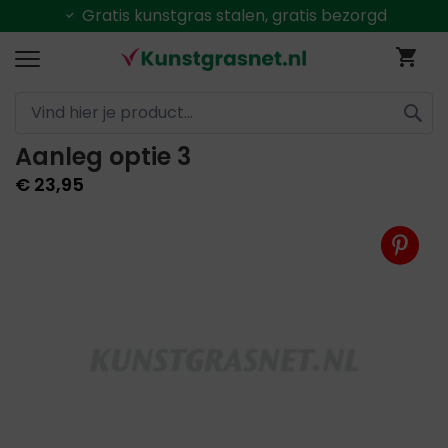
Gratis
kunstgras stalen, gratis bezorgd
Ga
Wi
naar
de
inhoud
Aanleg optie 3
ZOEK
€ 23,95
Ga
naar
het
einde
van
de
afbeeldingen-