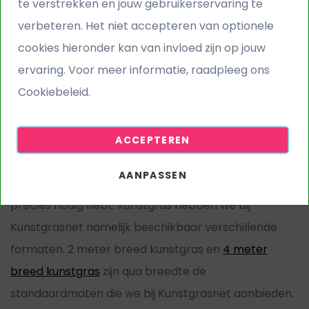
te verstrekken en jouw gebruikerservaring te
verbeteren. Het niet accepteren van optionele
cookies hieronder kan van invloed zijn op jouw
ervaring. Voor meer informatie, raadpleeg ons
Cookiebeleid.
Kunstgras 5 meter breed
1 mei 2022
ACCEPTEREN
Wanneer je
kunstgras
bestelt, is het belangrijk om
AANPASSEN
van tevoren op te meten hoeveel kunstgras je
precies nodig hebt. Kunstgras hebben we bij
Kunstgrasnet namelijk beschikbaar verschillende
formaten. 2 meter breed kunstgras en
4 meter
breed kunstgras
zijn qua breedte de
standaardmaten die we bij Kunstgrasnet aanbieden.