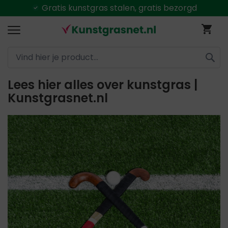
Gratis
kunstgras stalen, gratis bezorgd
Ga
Wi
naar
de
inhoud
ZOEK
Lees hier alles over kunstgras |
Kunstgrasnet.nl