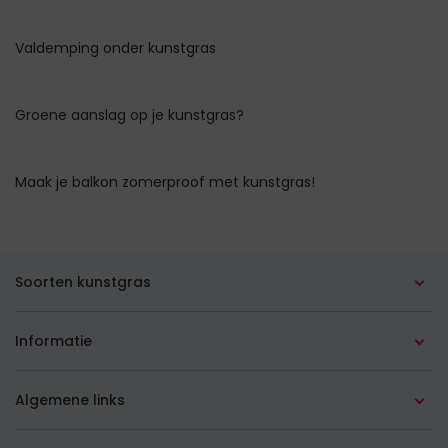
Valdemping onder kunstgras
Groene aanslag op je kunstgras?
Maak je balkon zomerproof met kunstgras!
Soorten kunstgras
Alle soorten
Informatie
In de tuin
Advies op maat
Algemene links
Op het balkon
Leginstructies