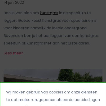
14 juni 2022
Ben je van plan om
kunstgras
in de speeltuin te
leggen. Goede keus! Kunstgras voor speeltuinen is
voor kinderen namelijk de ideale ondergrond.
Bovendien ben je het aanleggen van een kunstgras
speeltuin bij Kunstgrasnet aan het juiste adres.
Lees meer
Wij maken gebruik van cookies om onze diensten
te optimaliseren, gepersonaliseerde aanbiedingen