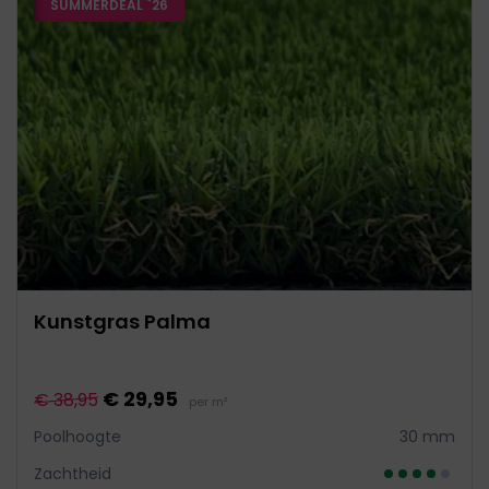
SUMMERDEAL `26
Kunstgras Palma
€ 29,95
€ 38,95
per m²
Poolhoogte
30 mm
Zachtheid