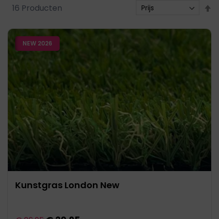
V
16
Producten
h
n
NEW 2026
l
s
Kunstgras London New