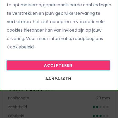
te optimaliseren, gepersonaliseerde aanbiedingen
te verstrekken en jouw gebruikerservaring te
verbeteren. Het niet accepteren van optionele
cookies hieronder kan van invloed zijn op jouw
ervaring. Voor meer informatie, raadpleeg ons
Cookiebeleid.
ACCEPTEREN
Gallery - Light Brown
AANPASSEN
€ 25,95
€ 39,95
per m²
Poolhoogte
20 mm
Zachtheid
Echtheid