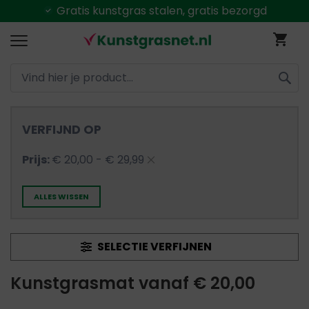
Alles uit
voorraad
leverbaar
Ga
Wi
naar
de
inhoud
ZOEK
VERFIJND OP
Verwijder
Prijs
€ 20,00 - € 29,99
dit
ALLES WISSEN
artikel
SELECTIE VERFIJNEN
Kunstgrasmat vanaf € 20,00