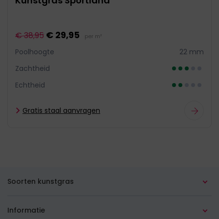
Kunstgras Sportland
€ 29,95
€ 38,95
per m²
Poolhoogte
22 mm
Zachtheid
Echtheid
Gratis staal aanvragen
Soorten kunstgras
Alle soorten
Informatie