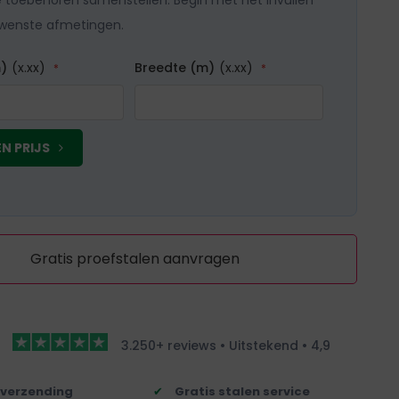
 toebehoren samenstellen. Begin met het invullen
wenste afmetingen.
)
(x.xx)
Breedte (m)
(x.xx)
N PRIJS
Gratis proefstalen aanvragen
3.250+ reviews • Uitstekend • 4,9
 verzending
Gratis stalen service