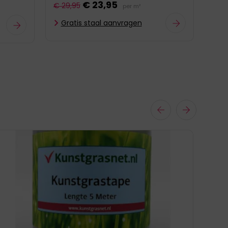
€ 23,95
€ 29,95
per m²
€ 33
Gratis staal aanvragen
Gr