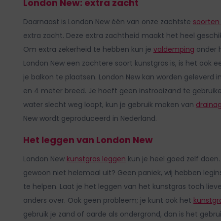
London New: extra zacht
Daarnaast is London New één van onze zachtste
soorten
extra zacht. Deze extra zachtheid maakt het heel geschikt
Om extra zekerheid te hebben kun je
valdemping
onder 
London New een zachtere soort kunstgras is, is het ook
je balkon te plaatsen. London New kan worden geleverd i
en 4 meter breed. Je hoeft geen instrooizand te gebruike
water slecht weg loopt, kun je gebruik maken van
draina
New wordt geproduceerd in Nederland.
Het leggen van London New
London New
kunstgras leggen
kun je heel goed zelf doen. 
gewoon niet helemaal uit? Geen paniek, wij hebben legin
te helpen. Laat je het leggen van het kunstgras toch li
anders over. Ook geen probleem; je kunt ook het
kunstgr
g
ebruik je zand of aarde als ondergrond, dan is het gebr