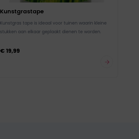
Kunstgrastape
Ku
Kunstgras tape is ideaal voor tuinen waarin kleine
De k
stukken aan elkaar geplaakt dienen te worden.
gebr
zett
€ 19,99
€ 1