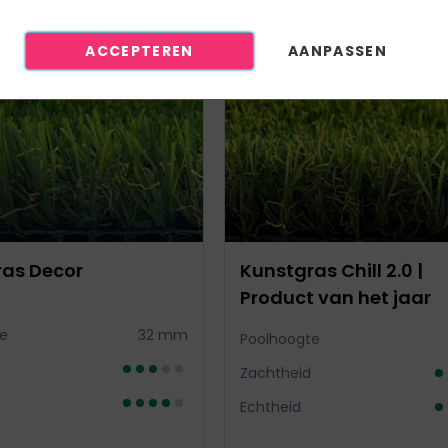
bad
ACCEPTEREN
AANPASSEN
ACTIE
PRODUCT VAN HET JAAR
r p/m2/minuut
, 4 mtr breed
gen
as Decor
Kunstgras Chill 2.0 |
Product van het jaar
e
32 mm
Poolhoogte
Zachtheid
Echtheid