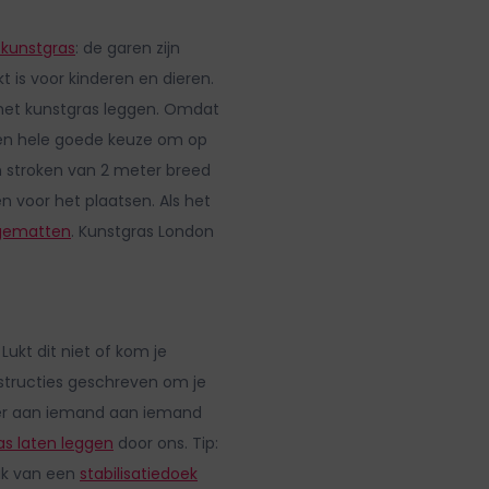
 kunstgras
: de garen zijn
 is voor kinderen en dieren.
het kunstgras leggen. Omdat
 een hele goede keuze om op
n stroken van 2 meter breed
n voor het plaatsen. Als het
gematten
. Kunstgras London
Lukt dit niet of kom je
structies geschreven om je
ever aan iemand aan iemand
as laten leggen
door ons. Tip:
uik van een
stabilisatiedoek