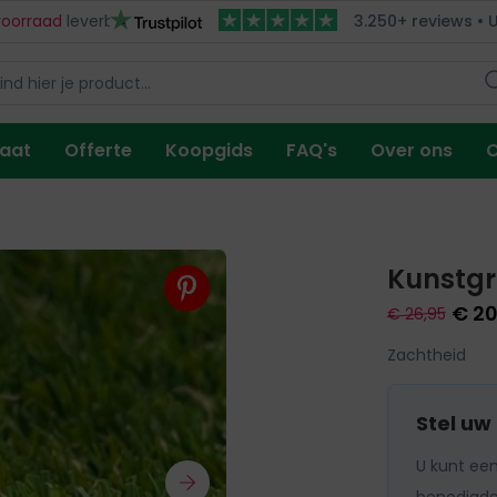
voorraad
leverbaar
Snelle
levering
3.250+ reviews • U
Gratis
kunstgras s
maat
Offerte
Koopgids
FAQ's
Over ons
C
Kunstg
€ 20
€ 26,95
Zachtheid
Stel uw
U kunt ee