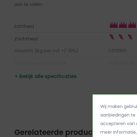
aan te raden.
Echtheid
Zachtheid
Gewicht (Kg per m2 +/-10%)
1.215000
De top producten voor
Tuin met kin
Tuin met zw
+ Bekijk alle specificaties
Siergazon, 
UV Garantie
10 jaar
Wij maken gebrui
Poolhoogte
24 mm
aanbiedingen te 
Toepassing
Balkon, Beur
accepteren van o
Speeltoestel
Gerelateerde producten
meer informatie,