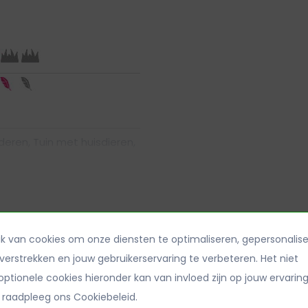
deren, Tuin met huisdieren,
embad, Sport en spel,
Algemeen gebruik
k van cookies om onze diensten te optimaliseren, gepersonalis
verstrekken en jouw gebruikerservaring te verbeteren. Het niet
zen, Camping, Siergras,
ptionele cookies hieronder kan van invloed zijn op jouw ervaring
len, Sport en spel, Terras,
 raadpleeg ons Cookiebeleid.