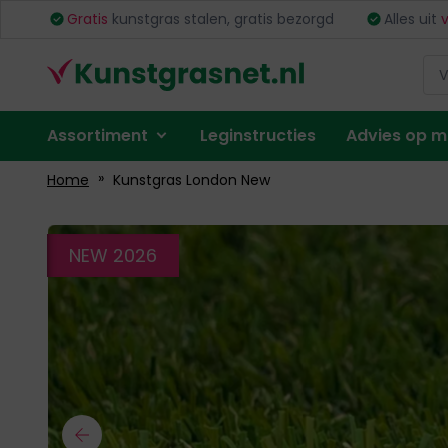
Ga
ing
Gratis
kunstgras stalen, gratis bezorgd
Alles uit
naar
de
inhoud
Menu
Assortiment
Leginstructies
Advies op 
Account
Home
Kunstgras London New
Ga
NEW 2026
naar
het
einde
van
de
afbeeldingen-
gallerij