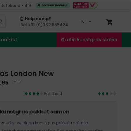
itstekend • 4,9
talen, gratis bezorgd
Hulp nodig?
NL
Winkel
Bel +31 (0)38 3855424
ontact
Gratis kunstgras stalen
ras London New
,95
per m²
Echtheid
 kunstgras pakket samen
nvoudig uw eigen kunstgras pakket met alle