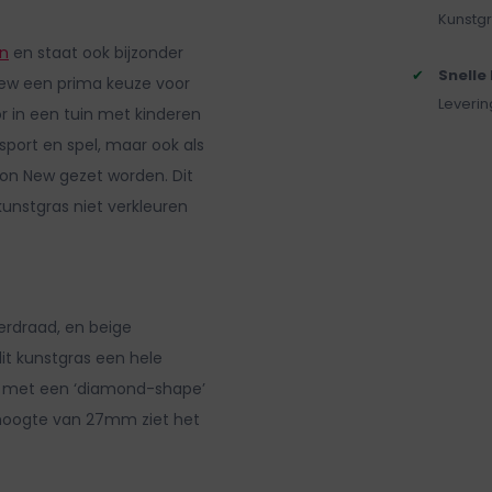
Kunstgr
in
en staat ook bijzonder
Snelle
New een prima keuze voor
Leveri
r in een tuin met kinderen
port en spel, maar ook als
don New gezet worden. Dit
 kunstgras niet verkleuren
rdraad, en beige
it kunstgras een hele
uwd met een ‘diamond-shape’
n hoogte van 27mm ziet het