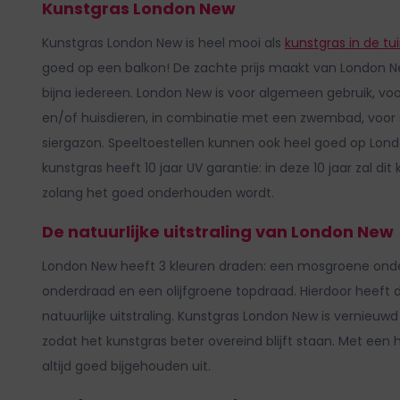
Kunstgras London New
de
afbeeldingen-
Kunstgras London New is heel mooi als
kunstgras in de tu
gallerij
goed op een balkon! De zachte prijs maakt van London 
bijna iedereen. London New is voor algemeen gebruik, voo
en/of huisdieren, in combinatie met een zwembad, voor s
siergazon. Speeltoestellen kunnen ook heel goed op Lon
kunstgras heeft 10 jaar UV garantie: in deze 10 jaar zal dit
zolang het goed onderhouden wordt.
De natuurlijke uitstraling van London New
London New heeft 3 kleuren draden: een mosgroene onde
onderdraad en een olijfgroene topdraad. Hierdoor heeft d
natuurlijke uitstraling. Kunstgras London New is vernie
zodat het kunstgras beter overeind blijft staan. Met ee
altijd goed bijgehouden uit.