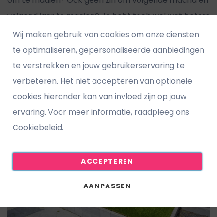
om te maaien? Ook geen zin om volgende maand en
volgend jaar te maaien? Je hebt toch wel wat beters
te doen! Echte mannen maaien niet: die leggen een
Wij maken gebruik van cookies om onze diensten
mooi kunstgrasveldje en genieten van dingen die wél
te optimaliseren, gepersonaliseerde aanbiedingen
leuk zijn. Luister hieronder onze radiocommercial.
te verstrekken en jouw gebruikerservaring te
verbeteren. Het niet accepteren van optionele
Lees meer
cookies hieronder kan van invloed zijn op jouw
ervaring. Voor meer informatie, raadpleeg ons
Cookiebeleid.
ACCEPTEREN
AANPASSEN