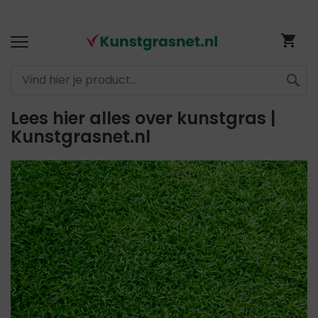
Ga
Wi
naar
de
inhoud
ZOEK
Lees hier alles over kunstgras |
Kunstgrasnet.nl