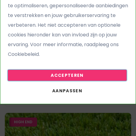
te optimaliseren, gepersonaliseerde aanbiedingen
te verstrekken en jouw gebruikerservaring te
verbeteren. Het niet accepteren van optionele
Kunstgras Relax 50
cookies hieronder kan van invloed zijn op jouw
ervaring. Voor meer informatie, raadpleeg ons
€ 46,95
€ 57,95
per m²
Cookiebeleid.
Poolhoogte
50 mm
Zachtheid
ACCEPTEREN
Echtheid
AANPASSEN
Gratis staal aanvragen
HIGH END