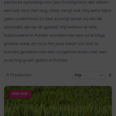
perfecte oplossing voor jou! Kunstgras is niet alleen
een lust voor het oog, maar vergt ook nog eens bijna
geen onderhoud. En laat Kunstgrasnet nu net dé
specialist zijn op dit gebied. Wij hebben al vele
huishoudens in Putten voorzien van een prachtige
groene oase, en nu is het jouw beurt om ook te
kunnen genieten van een zorgeloos leven met een
prachtig groen gazon in Putten.
V
8
Producten
h
n
NEW 2026
l
s