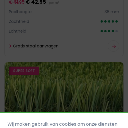
€ 42,95
€ 51,95
per m²
Poolhoogte
38 mm
Zachtheid
Echtheid
Gratis staal aanvragen
SUPER SOFT
Wij maken gebruik van cookies om onze diensten