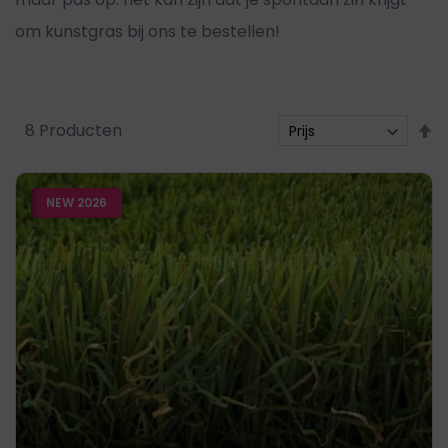
om kunstgras bij ons te bestellen!
V
8
Producten
h
n
NEW 2026
l
s