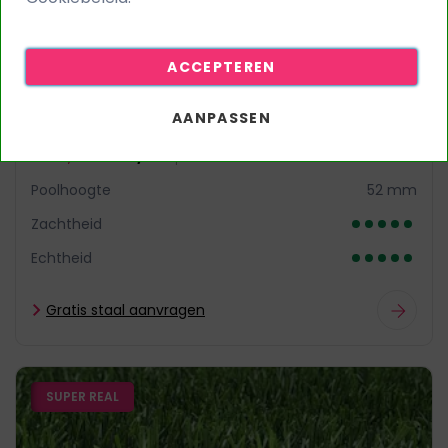
ACCEPTEREN
Kunstgras President
AANPASSEN
€ 47,95
€ 59,95
per m²
Poolhoogte
52 mm
Zachtheid
Echtheid
Gratis staal aanvragen
SUPER REAL