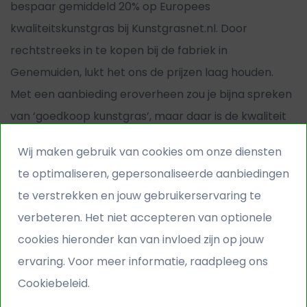
bespaar gemiddeld 20% op Europees
kwaliteitskunstgras bij
Kunstgrasnet.nl
. Door
rechtstreeks in te kopen bij de fabriek in
Genemuiden, lukt het ons de prijzen laag houden.
Met een aanbieding eroverheen zou je bijna spreken
van ‘goedkoop kunstgras’, maar daar is de kwaliteit
te hoog voor. Of je nu zoekt naar een kindvriendelijk
Wij maken gebruik van cookies om onze diensten
gazon, een luxe grasmat op het dakterras of een
te optimaliseren, gepersonaliseerde aanbiedingen
onverwoestbaar trapveldje; je vindt bij ons hét
te verstrekken en jouw gebruikerservaring te
kunstgras voor jouw gebruik.
verbeteren. Het niet accepteren van optionele
cookies hieronder kan van invloed zijn op jouw
Geen producten gevonden voor deze selectie.
ervaring. Voor meer informatie, raadpleeg ons
Cookiebeleid.
Soorten kunstgras