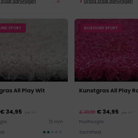
s staal aanvragen
Gratis staal aanvragen
UND SPORT
ALLROUND SPORT
ras All Play Wit
Kunstgras All Play R
€ 34,95
€ 34,95
€ 39,95
per m²
per m²
gte
12 mm
Poolhoogte
id
Zachtheid