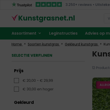
Ga
3.250+ reviews • Uitsteke
naar
de
inhoud
Menu
Assortiment
Leginstructies
Advies op 
Account
Home
Soorten kunstgras
Gekleurd kunstgras
Kun
Kuns
SELECTIE VERFIJNEN
12
Product
Prijs
€ 20,00
-
€ 29,99
ALLRO
€ 30,00
en hoger
Gekleurd