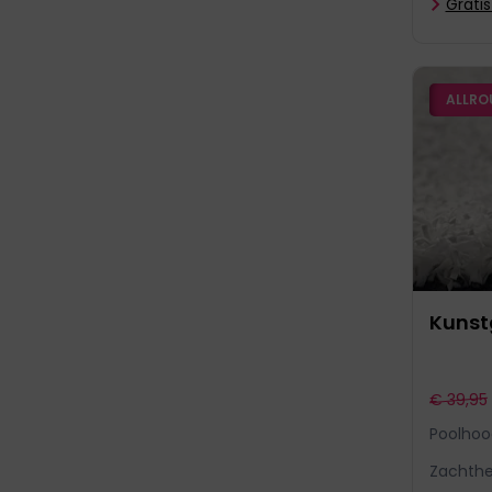
Grati
ALLRO
Kunstg
€ 39,95
Poolhoo
Zachthe