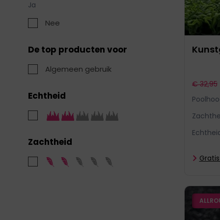
Ja
Nee
Kunstg
De top producten voor
Algemeen gebruik
€ 32,95
Echtheid
Poolhoo
Zachthe
Echthei
Zachtheid
Grati
ALLRO