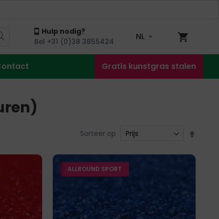
Hulp nodig?
NL
Winkel
Bel +31 (0)38 3855424
ontact
Gratis kunstgras stalen
uren)
Van
Sorteer op
hoog
naar
ALLROUND SPORT
laag
sorter