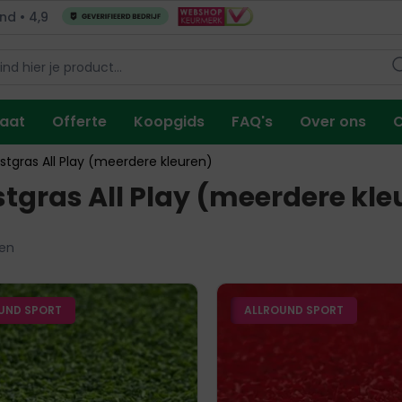
nd • 4,9
maat
Offerte
Koopgids
FAQ's
Over ons
C
stgras All Play (meerdere kleuren)
tgras All Play (meerdere kle
en
UND SPORT
ALLROUND SPORT