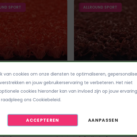
UND SPORT
ALLROUND SPORT
ras All Play Oranje
Kunstgras All Play
k van cookies om onze diensten te optimaliseren, gepersonalis
Terracotta
verstrekken en jouw gebruikerservaring te verbeteren. Het niet
€ 34,95
€ 34,95
ptionele cookies hieronder kan van invloed zijn op jouw ervaring
€ 39,95
per m²
per m²
 raadpleeg ons Cookiebeleid.
gte
12 mm
Poolhoogte
id
Zachtheid
ACCEPTEREN
AANPASSEN
d
Echtheid