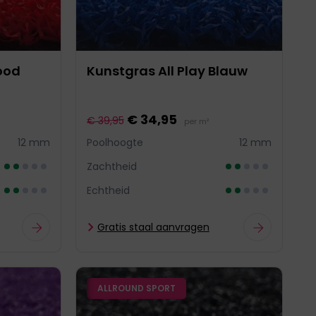
ood
Kunstgras All Play Blauw
€ 34,95
€ 39,95
per m²
12 mm
Poolhoogte
12 mm
Zachtheid
Echtheid
Gratis staal aanvragen
ALLROUND SPORT