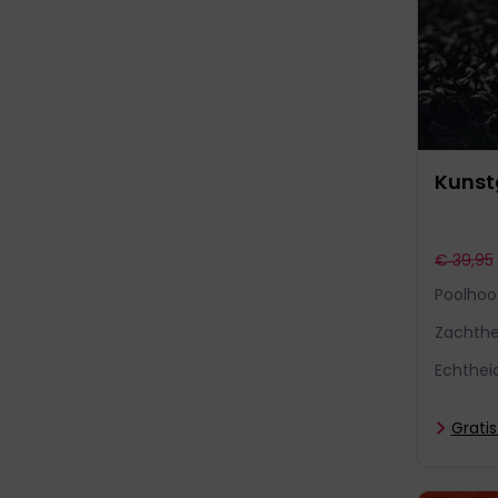
Kunstg
€ 39,95
Poolhoo
Zachthe
Echthei
Grati