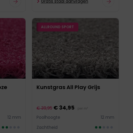
Gratis staal aanvragen
ALLROUND SPORT
oze
Kunstgras All Play Grijs
€ 34,95
€ 39,95
per m²
12 mm
Poolhoogte
12 mm
Zachtheid