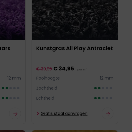
aars
Kunstgras All Play Antraciet
€ 34,95
€ 39,95
per m²
12 mm
Poolhoogte
12 mm
Zachtheid
Echtheid
Gratis staal aanvragen