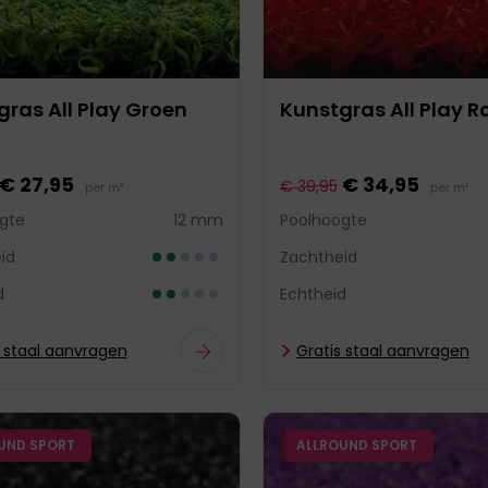
ras All Play Groen
Kunstgras All Play R
€ 27,95
€ 34,95
€ 39,95
per m²
per m²
gte
12 mm
Poolhoogte
id
Zachtheid
d
Echtheid
s staal aanvragen
Gratis staal aanvragen
UND SPORT
ALLROUND SPORT