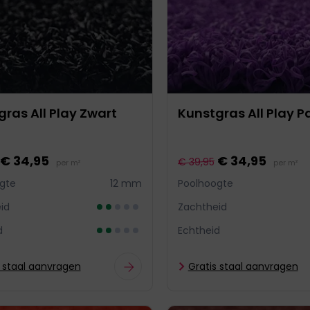
ras All Play Zwart
Kunstgras All Play P
€ 34,95
€ 34,95
€ 39,95
per m²
per m²
gte
12 mm
Poolhoogte
id
Zachtheid
d
Echtheid
s staal aanvragen
Gratis staal aanvragen