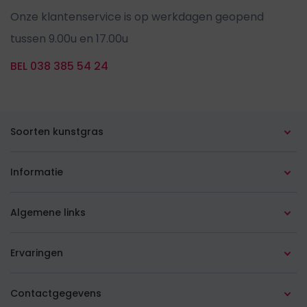
Onze klantenservice is op werkdagen geopend
tussen 9.00u en 17.00u
BEL 038 385 54 24
Soorten kunstgras
Alle soorten
Informatie
In de tuin
Advies op maat
Algemene links
Op het balkon
Leginstructies
Over ons
Op het (dak)terras
Ervaringen
Aanlegservice
Veelgestelde vragen
Goedkoop kunstgras
Kunstgras in Amsterdam
Koopgids
Contactgegevens
Blog