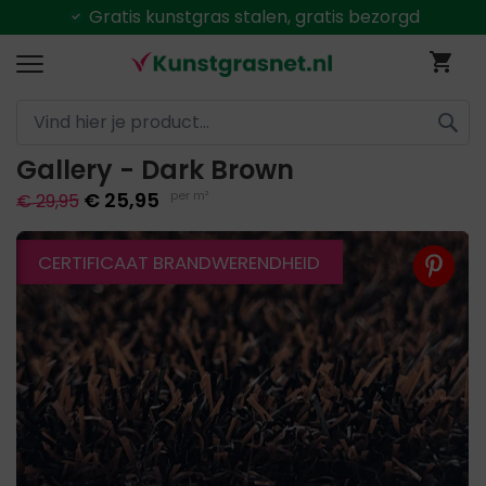
Gratis
kunstgras stalen, gratis bezorgd
Ga
Wi
naar
de
inhoud
Gallery - Dark Brown
ZOEK
€ 25,95
per m²
€ 29,95
Ga
CERTIFICAAT BRANDWERENDHEID
naar
het
einde
van
de
afbeeldingen-