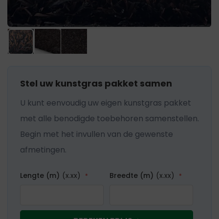
gallerij
Ga
Stel uw kunstgras pakket samen
naar
U kunt eenvoudig uw eigen kunstgras pakket
het
met alle benodigde toebehoren samenstellen.
begin
Begin met het invullen van de gewenste
van
afmetingen.
de
afbeeldingen-
Lengte (m)
(x.xx)
Breedte (m)
(x.xx)
gallerij