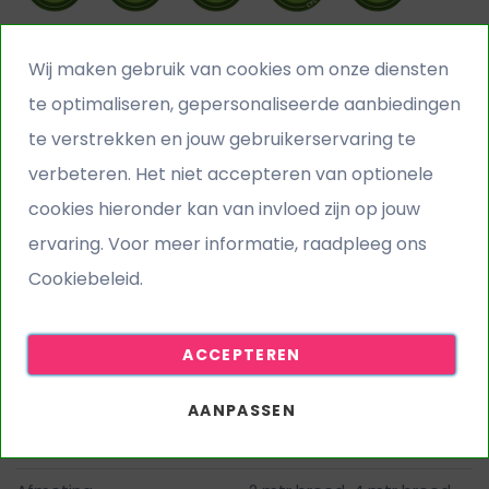
Wij maken gebruik van cookies om onze diensten
te optimaliseren, gepersonaliseerde aanbiedingen
te verstrekken en jouw gebruikerservaring te
Echtheid
verbeteren. Het niet accepteren van optionele
Zachtheid
cookies hieronder kan van invloed zijn op jouw
Gewicht (Kg per m2
1.480000
ervaring. Voor meer informatie, raadpleeg ons
+/-10%)
Cookiebeleid.
De top producten voor
Algemeen gebruik
ACCEPTEREN
Poolhoogte
20 mm
Toepassing
Beurzen
AANPASSEN
Waterdoorlaatbaarheid
min. 60 Liter p/m2/minuut