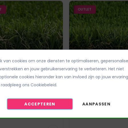
T
OUTLET
k van cookies om onze diensten te optimaliseren, gepersonalis
S outlet
PACIFIC outlet
verstrekken en jouw gebruikerservaring te verbeteren. Het niet
ptionele cookies hieronder kan van invloed zijn op jouw ervaring
 raadpleeg ons Cookiebeleid.
5
€ 19,95
per m²
per m²
gte
38 mm
Poolhoogte
ACCEPTEREN
AANPASSEN
id
Zachtheid
d
Echtheid