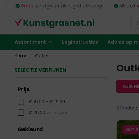
Ga
ing
Gratis
kunstgras stalen, gratis bezorgd
Alles uit
naar
de
inhoud
Menu
Assortiment
Leginstructies
Advies op 
Account
Home
Outlet
Outl
SELECTIE VERFIJNEN
KLIK H
Prijs
€ 10,00
-
€ 19,99
6
Product
€ 20,00
en hoger
Gekleurd
OUTLE