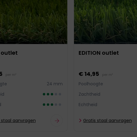
outlet
EDITION outlet
5
€ 14,95
per m²
per m²
gte
24 mm
Poolhoogte
id
Zachtheid
d
Echtheid
s staal aanvragen
Gratis staal aanvragen