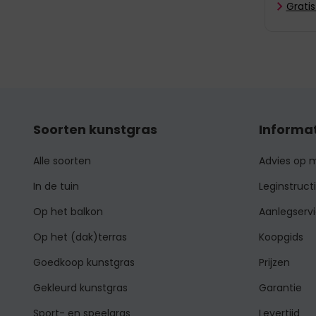
Grati
Soorten kunstgras
Informa
Alle soorten
Advies op 
In de tuin
Leginstruct
Op het balkon
Aanlegserv
Op het (dak)terras
Koopgids
Goedkoop kunstgras
Prijzen
Gekleurd kunstgras
Garantie
Sport- en speelgras
Levertijd