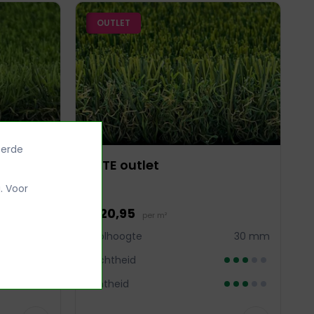
OUTLET
eerde
ELITE outlet
. Voor
€ 20,95
per m²
30 mm
Poolhoogte
30 mm
Zachtheid
Echtheid