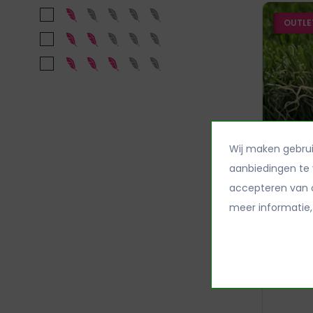
OUTLE
Wij maken gebrui
CYPRU
aanbiedingen te 
accepteren van o
meer informatie,
€ 18,9
Poolhoo
Zachthe
Echthei