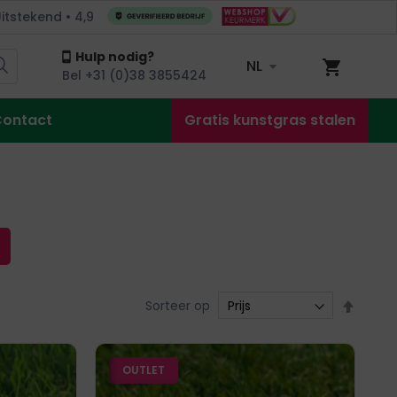
itstekend • 4,9
talen, gratis bezorgd
Hulp nodig?
NL
Winkel
Bel +31 (0)38 3855424
ontact
Gratis kunstgras stalen
Van
Sorteer op
hoog
naar
OUTLET
laag