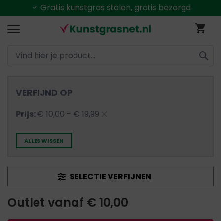
Gratis
kunstgras stalen, gratis bezorgd
Ga
Wi
naar
de
inhoud
ZOEK
VERFIJND OP
Verwijder
Prijs
€ 10,00 - € 19,99
dit
ALLES WISSEN
artikel
SELECTIE VERFIJNEN
Outlet vanaf € 10,00