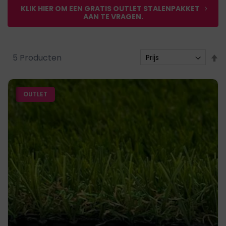
KLIK HIER OM EEN GRATIS OUTLET STALENPAKKET
AAN TE VRAGEN.
V
5
Producten
h
n
OUTLET
l
s