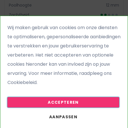
Poolhoogte
12 mm
Zachtheid
Echtheid
Wij maken gebruik van cookies om onze diensten
te optimaliseren, gepersonaliseerde aanbiedingen
Gratis staal aanvragen
te verstrekken en jouw gebruikerservaring te
verbeteren. Het niet accepteren van optionele
cookies hieronder kan van invloed zijn op jouw
PERFECT VOOR OP HET BALKON
ervaring. Voor meer informatie, raadpleeg ons
Cookiebeleid.
ACCEPTEREN
AANPASSEN