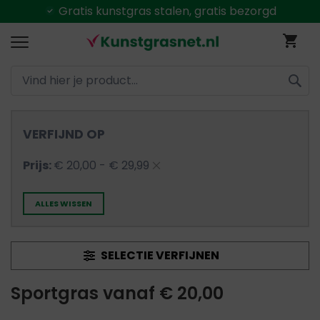
Gratis
kunstgras stalen, gratis bezorgd
Ga
Wi
naar
de
inhoud
ZOEK
VERFIJND OP
Verwijder
Prijs
€ 20,00 - € 29,99
dit
ALLES WISSEN
artikel
SELECTIE VERFIJNEN
Sportgras vanaf € 20,00