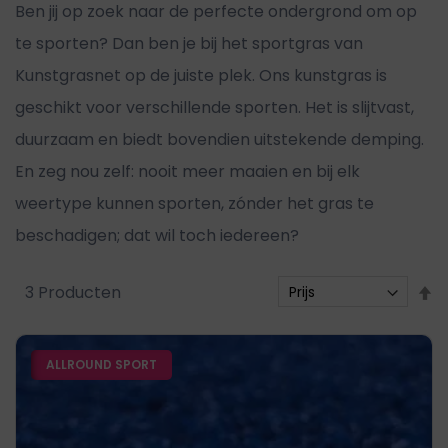
Ben jij op zoek naar de perfecte ondergrond om op
te sporten? Dan ben je bij het sportgras van
Kunstgrasnet op de juiste plek. Ons kunstgras is
geschikt voor verschillende sporten. Het is slijtvast,
duurzaam en biedt bovendien uitstekende demping.
En zeg nou zelf: nooit meer maaien en bij elk
weertype kunnen sporten, zónder het gras te
beschadigen; dat wil toch iedereen?
V
3
Producten
h
n
ALLROUND SPORT
l
s