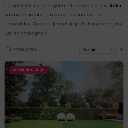
siergazon of intensief gebruik) en vraag gratis
stalen
aan om thuis kleur, structuur en comfort te
beoordelen. Zo maak je snel de juiste keuze voor jouw
tuin en ondergrond.
V
13
Producten
h
n
Meest Natuurlijk
l
s