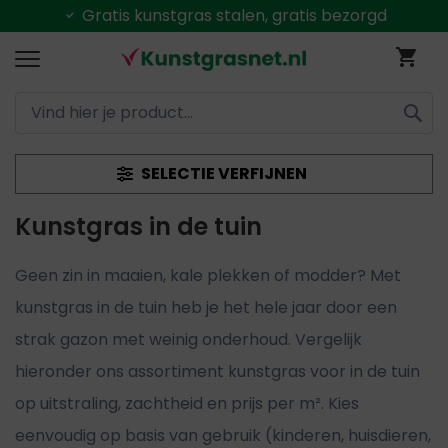
Alles uit
voorraad
leverbaar
Ga
Wi
naar
de
inhoud
ZOEK
SELECTIE VERFIJNEN
Kunstgras in de tuin
Geen zin in maaien, kale plekken of modder? Met
kunstgras in de tuin heb je het hele jaar door een
strak gazon met weinig onderhoud. Vergelijk
hieronder ons assortiment kunstgras voor in de tuin
op uitstraling, zachtheid en prijs per m². Kies
eenvoudig op basis van gebruik (kinderen, huisdieren,