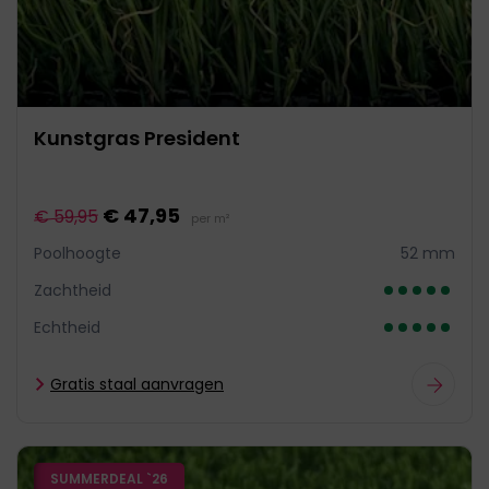
Kunstgras President
€ 47,95
€ 59,95
per m²
Poolhoogte
52 mm
Zachtheid
Echtheid
Gratis staal aanvragen
SUMMERDEAL `26