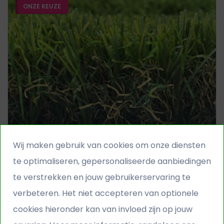
ONZE KEUZE
Wij maken gebruik van cookies om onze diensten
Kunstgras Elegance+
te optimaliseren, gepersonaliseerde aanbiedingen
te verstrekken en jouw gebruikerservaring te
€ 38,95
€ 48,95
per m²
verbeteren. Het niet accepteren van optionele
Poolhoogte
43 mm
cookies hieronder kan van invloed zijn op jouw
Zachtheid