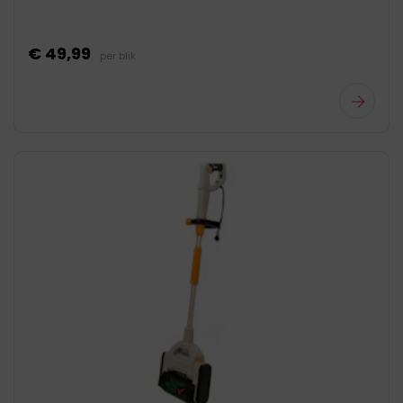
€ 49,99
per blik